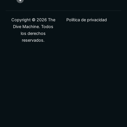
o
d
g
d
a
b
o
i
r
v
r
e
k
n
a
i
k
m
s
e
o
r
r
-
Copyright © 2026 The
Política de privacidad
a
Dive Machine. Todos
l
t
los derechos
reservados.