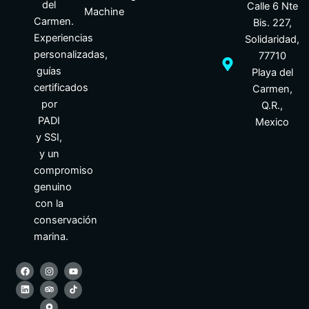
del
Calle 6 Nte
Machine
Carmen.
Bis. 227,
Experiencias
Solidaridad,
personalizadas,
77710
guías
Playa del
certificados
Carmen,
por
Q.R.,
PADI
Mexico
y SSI,
y un
compromiso
genuino
con la
conservación
marina.
F
L
I
T
M
Y
a
i
n
r
a
o
c
n
s
i
p
u
e
k
t
p
-
t
b
e
a
a
m
u