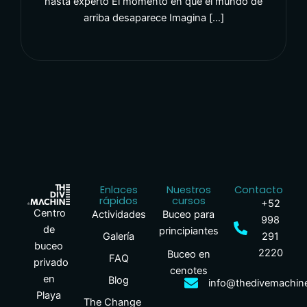
hasta experto El momento en que el mundo de
arriba desaparece Imagina […]
Enlaces
Nuestros
Contacto
rápidos
cursos
+52
Centro
Actividades
Buceo para
998
de
principiantes
Galería
291
buceo
2220
Buceo en
FAQ
privado
cenotes
en
Blog
info@thedivemachin
Playa
The Change