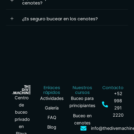
cenotes?
¿Es seguro bucear en los cenotes?
Enlaces
Nuestros
Contacto
rápidos
cursos
+52
Centro
Actividades
Buceo para
998
de
principiantes
Galería
291
buceo
2220
Buceo en
FAQ
privado
cenotes
en
Blog
info@thedivemachin
Playa