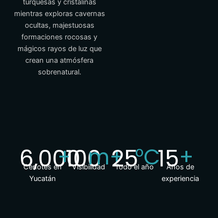
turquesas y cristalinas
mientras exploras cavernas
ocultas, majestuosas
formaciones rocosas y
mágicos rayos de luz que
crean una atmósfera
sobrenatural.
+
m+
°C
+
6,000
100
25
15
Cenotes en
Visibilidad
Todo el año
Años de
Yucatán
experiencia