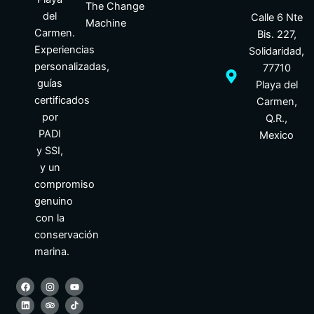
The Change
del
Calle 6 Nte
Machine
Carmen.
Bis. 227,
Experiencias
Solidaridad,
personalizadas,
77710
guías
Playa del
certificados
Carmen,
por
Q.R.,
PADI
Mexico
y SSI,
y un
compromiso
genuino
con la
conservación
marina.
F
L
I
T
M
Y
a
i
n
r
a
o
c
n
s
i
p
u
e
k
t
p
-
t