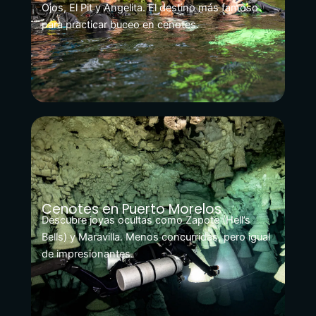
Ojos, El Pit y Angelita. El destino más famoso
para practicar buceo en cenotes.
Cenotes en Puerto Morelos
Descubre joyas ocultas como Zapote (Hell’s
Bells) y Maravilla. Menos concurridas, pero igual
de impresionantes.