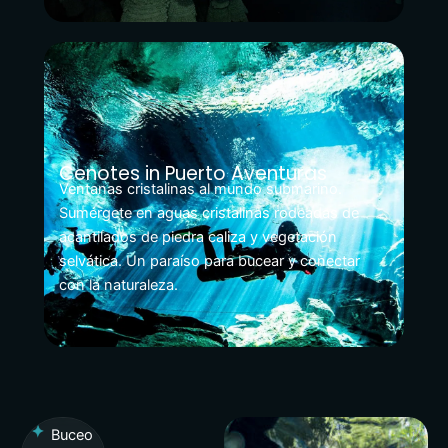
Cenotes in Puerto Aventuras
Ventanas cristalinas al mundo submarino.
Sumérgete en aguas cristalinas rodeadas de
acantilados de piedra caliza y vegetación
selvática. Un paraíso para bucear y conectar
con la naturaleza.
Buceo