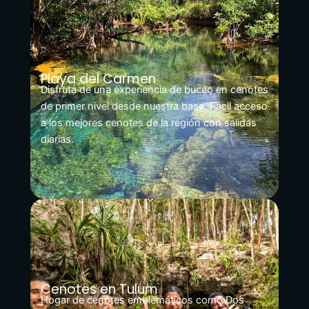
Playa del Carmen
Disfruta de una experiencia de buceo en cenotes
de primer nivel desde nuestra base. Fácil acceso
a los mejores cenotes de la región con salidas
diarias.
Cenotes en Tulum
Hogar de cenotes emblemáticos como Dos