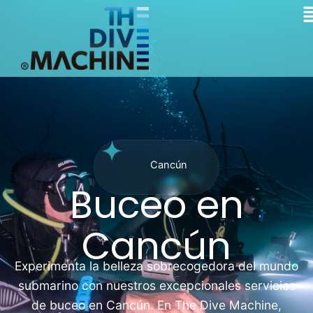
M
Skip
to
content
Cancún
Buceo en
Cancún
Experimenta la belleza sobrecogedora del mundo
submarino con nuestros excepcionales servicios
de buceo en Cancún. En The Dive Machine,