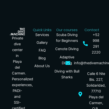
Quick Links
Our courses
Contact
Services
Scuba Diving
+52
Private
for Beginners
998
Gallery
dive
291
Cenote Diving
center
FAQ
2220
in
Adaptive
Blog
Playa
Diving
info@thedivemachin
About Us
del
Diving with Bull
Carmen.
Calle 6 Nte
Sharks
Personalized
Bis. 227,
experiences,
Solidaridad,
PADI-
77710
and
Playa del
SSI-
Carmen,
certified
Q.R.,