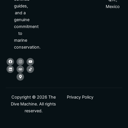
guides,
Mexico
and a
genuine
commitment
to
marine
conservation.
F
L
I
T
M
Y
a
i
n
r
a
o
c
n
s
i
p
u
e
k
t
p
-
t
b
e
a
a
m
u
o
d
g
d
a
b
o
i
r
v
r
e
k
n
a
i
k
m
s
e
o
r
r
-
Copyright © 2026 The
Privacy Policy
a
Dive Machine. All rights
l
t
reserved.